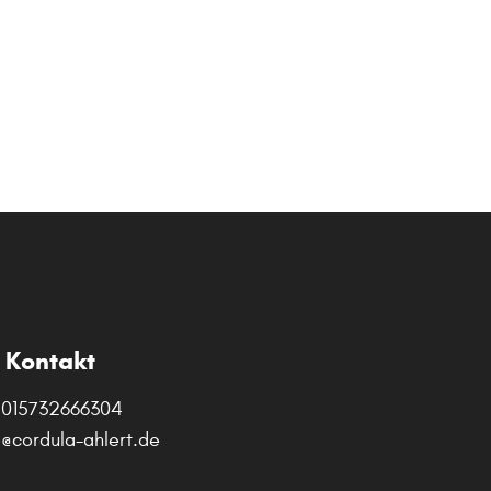
Kontakt
015732666304
o@cordula-ahlert.de