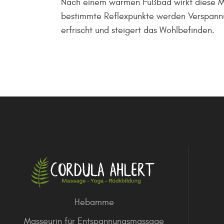
Nach einem warmen Fußbad wirkt diese M
bestimmte Reflexpunkte werden Verspann
erfrischt und steigert das Wohlbefinden.
Hebamme
Masseurin für Entspannungsmassage