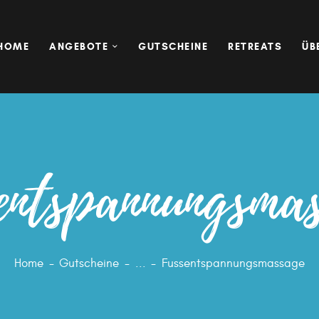
HOME
ANGEBOTE
HOME
ANGEBOTE
GUTSCHEINE
RETREATS
ÜB
GUTSCHEINE
RETREATS
ÜBER MICH
KONTAKT
ent­spannungs­ma
Home
Gutscheine
...
Fussent­spannungs­massage