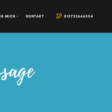
ER MICH
KONTAKT
015732666304
ssage