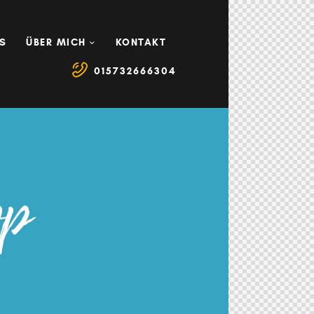
S
ÜBER MICH
KONTAKT
015732666304
op