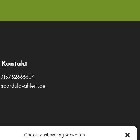
Kontakt
015732666304
o@cordula-ahlert.de
Cookie-Zustimmung verwalten