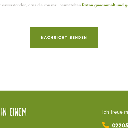
t einverstanden, dass die von mir übermittelten
Daten gesammelt und g
in einem
Ich freue 
02205