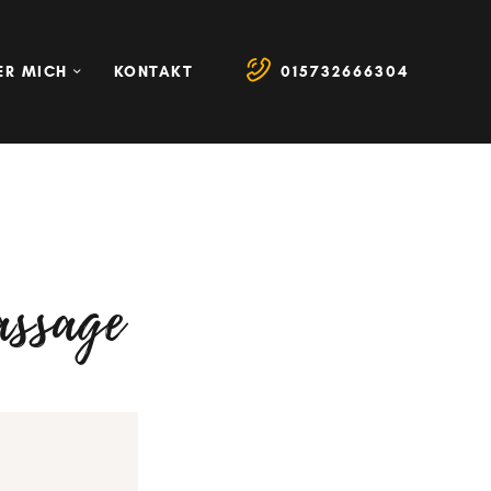
ER MICH
KONTAKT
015732666304
assage