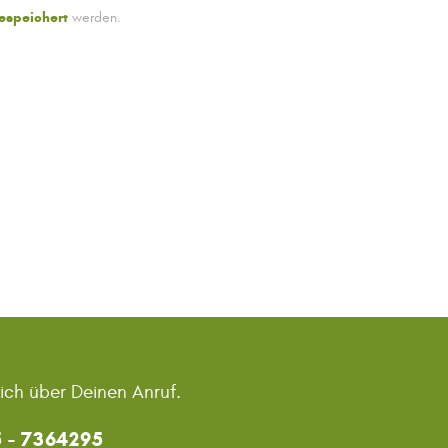
espeichert
werden.
mich über Deinen Anruf.
 - 7364295